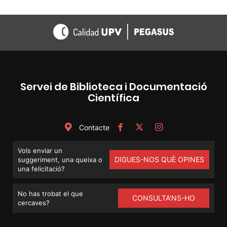
Servei de Biblioteca i Documentació
Científica
Contacte
Vols enviar un
DIGUES-NOS QUÈ OPINES
suggeriment, una queixa o
una felicitació?
No has trobat el que
CONSULTA'NS-HO
cercaves?