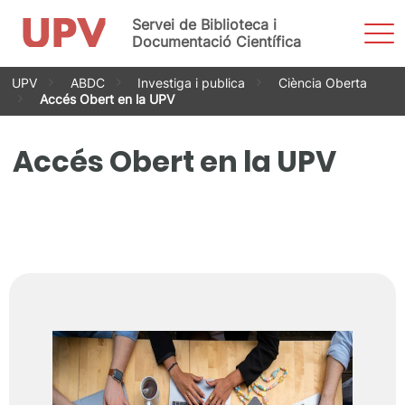
Servei de Biblioteca i
Most
men
Documentació Científica
Vés
UPV
ABDC
Investiga i publica
Ciència Oberta
al
Accés Obert en la UPV
contingut
Accés Obert en la UPV