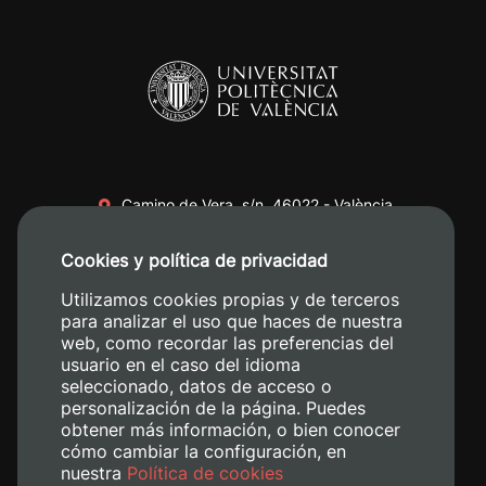
Camino de Vera, s/n. 46022 - València
+34 96 387 70 00
Cookies y política de privacidad
+34 620 04 00 50
Utilizamos cookies propias y de terceros
para analizar el uso que haces de nuestra
web, como recordar las preferencias del
usuario en el caso del idioma
seleccionado, datos de acceso o
personalización de la página. Puedes
obtener más información, o bien conocer
cómo cambiar la configuración, en
nuestra
Política de cookies