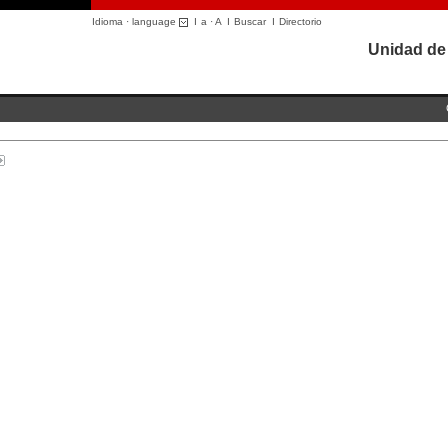
Idioma · language
I
a
·
A
I
Buscar
I
Directorio
Unidad de