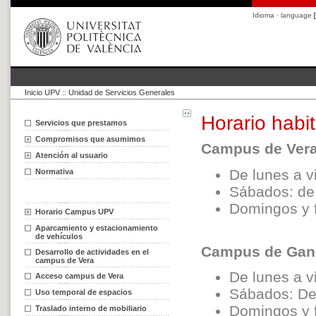
Idioma · language
Inicio UPV
::
Unidad de Servicios Generales
Horario habit
Servicios que prestamos
Compromisos que asumimos
Campus de Vera
Atención al usuario
De lunes a v
Normativa
Sábados: de
Domingos y f
Horario Campus UPV
Aparcamiento y estacionamiento
de vehículos
Campus de Gan
Desarrollo de actividades en el
campus de Vera
De lunes a v
Acceso campus de Vera
Sábados: De
Uso temporal de espacios
Domingos y f
Traslado interno de mobiliario