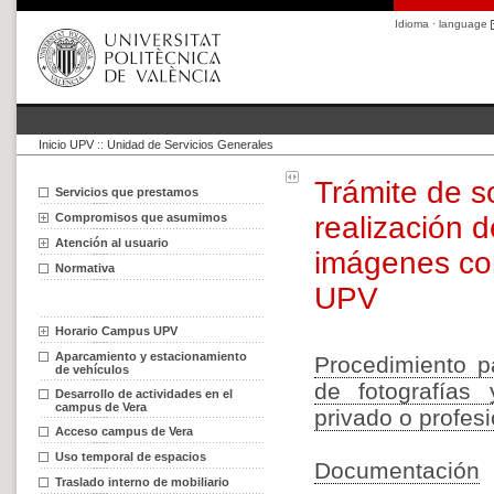
Idioma · language
Inicio UPV
::
Unidad de Servicios Generales
Trámite de so
Servicios que prestamos
Compromisos que asumimos
realización d
Atención al usuario
imágenes con
Normativa
UPV
Horario Campus UPV
Aparcamiento y estacionamiento
Procedimiento pa
de vehículos
de fotografías
Desarrollo de actividades en el
campus de Vera
privado o profes
Acceso campus de Vera
Uso temporal de espacios
Documentación
Traslado interno de mobiliario