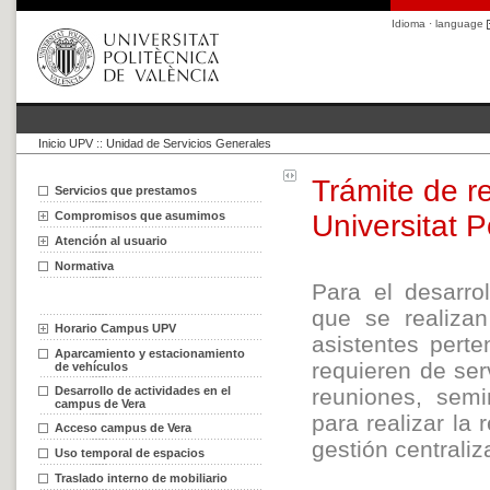
Idioma · language
Inicio UPV
::
Unidad de Servicios Generales
Trámite de r
Servicios que prestamos
Compromisos que asumimos
Universitat P
Atención al usuario
Normativa
Para el desarrol
que se realizan
Horario Campus UPV
asistentes pert
Aparcamiento y estacionamiento
requieren de se
de vehículos
Desarrollo de actividades en el
reuniones, semin
campus de Vera
para realizar la
Acceso campus de Vera
gestión centraliz
Uso temporal de espacios
Traslado interno de mobiliario