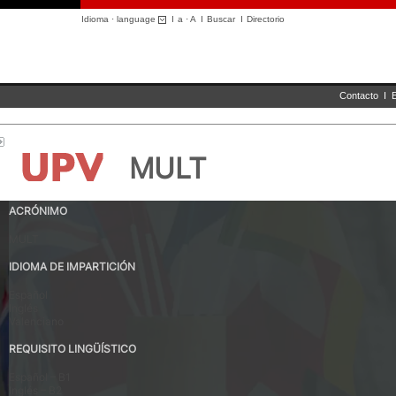
Idioma · language
I
a
·
A
I
Buscar
I
Directorio
Contacto
I