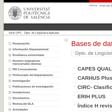
Idioma · language
Inicio UPV
::
Dpto. de Lingüística Aplicada
Bases de da
Presentación
Información Departamental
Dpto. de Lingüíst
Enseñanza universitaria
Horarios asignaturas
transversales idiomas
CAPES QUAL
PDI Convocatorias
Profesorado del Departamento
CARHUS Plus
Investigación
CIRC- Clasifi
Publicaciones de investigación
Instalaciones
ERIH PLUS
Documentos
Revista del DLA
Índice H revi
Actividades