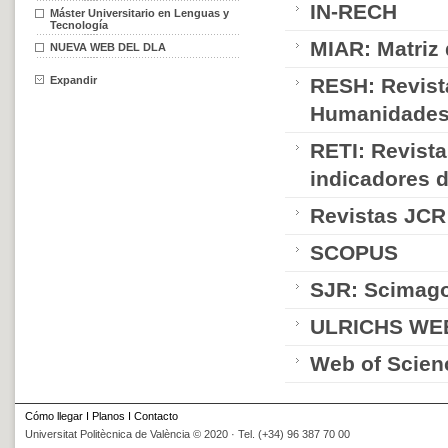
IN-RECH
Máster Universitario en Lenguas y
Tecnología
MIAR: Matriz 
NUEVA WEB DEL DLA
Expandir
RESH: Revist
Humanidade
RETI: Revista
indicadores d
Revistas JCR
SCOPUS
SJR: Scimago
ULRICHS WE
Web of Scien
Cómo llegar
I
Planos
I
Contacto
Universitat Politècnica de València © 2020 · Tel. (+34) 96 387 70 00