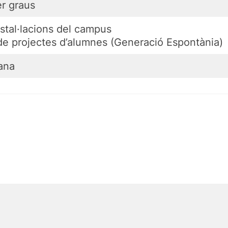
er graus
instal·lacions del campus
de projectes d’alumnes (Generació Espontània)
ana