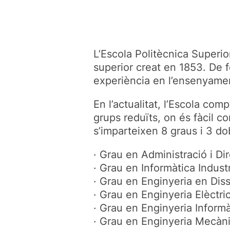
L’Escola Politècnica Superio
superior creat en 1853. De f
experiència en l’ensenyamen
En l’actualitat, l’Escola c
grups reduïts, on és fàcil c
s’imparteixen 8 graus i 3 do
· Grau en Administració i D
· Grau en Informàtica Industr
· Grau en Enginyeria en Dis
· Grau en Enginyeria Elèctri
· Grau en Enginyeria Informà
· Grau en Enginyeria Mecàn