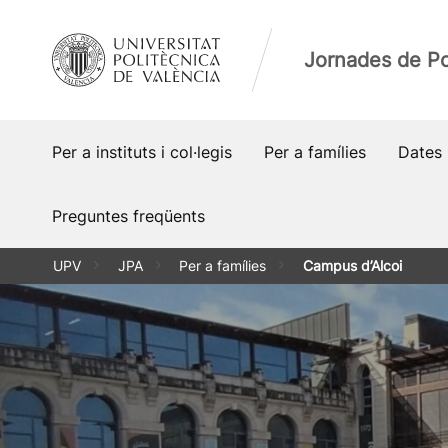
Vés
al
Jornades de Po
contingut
Per a instituts i col·legis
Per a famílies
Dates 
Preguntes freqüents
UPV
JPA
Per a famílies
Campus d’Alcoi