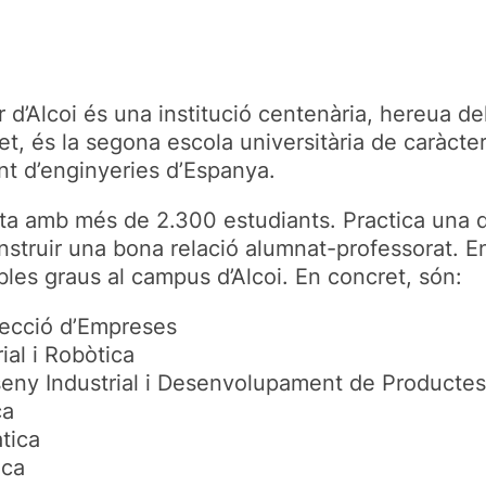
r d’Alcoi és una institució centenària, hereua d
et, és la segona escola universitària de caràct
t d’enginyeries d’Espanya.
ompta amb més de 2.300 estudiants. Practica una 
onstruir una bona relació alumnat-professorat. 
bles graus al campus d’Alcoi. En concret, són:
irecció d’Empreses
ial i Robòtica
seny Industrial i Desenvolupament de Productes
ca
tica
ica