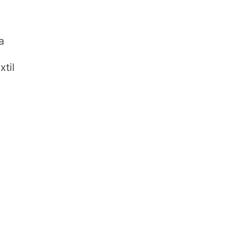
a
xtil