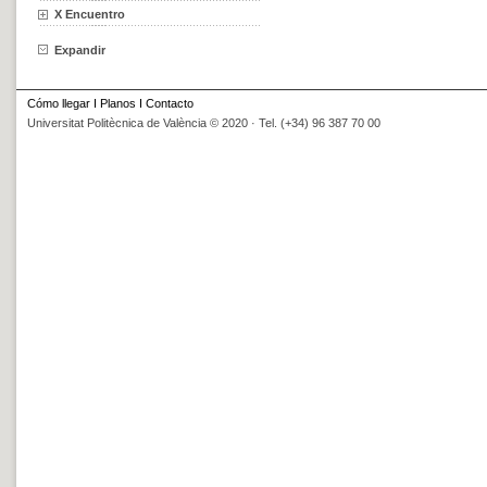
X Encuentro
Expandir
Cómo llegar
I
Planos
I
Contacto
Universitat Politècnica de València © 2020 · Tel. (+34) 96 387 70 00