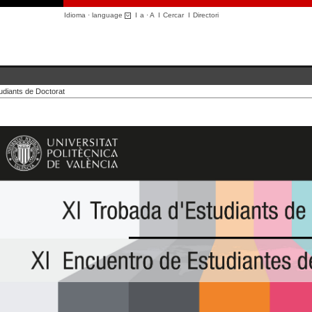
Idioma · language
I
a
·
A
I
Cercar
I
Directori
udiants de Doctorat