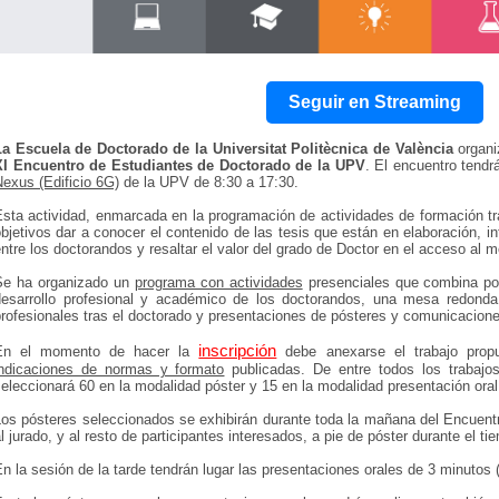
Seguir en Streaming
La Escuela de Doctorado de la Universitat Politècnica de València
organi
XI Encuentro de Estudiantes de Doctorado de la UPV
. El encuentro tendr
exus (Edificio 6G)
de la UPV de 8:30 a 17:30.
Esta actividad, enmarcada en la programación de actividades de formación tr
bjetivos dar a conocer el contenido de las tesis que están en elaboración, 
ntre los doctorandos y resaltar el valor del grado de Doctor en el acceso al m
Se ha organizado un
programa con actividades
presenciales que combina pon
desarrollo profesional y académico de los doctorandos, una mesa redonda 
rofesionales tras el doctorado y presentaciones de pósteres y comunicacione
inscripción
En el momento de hacer la
debe anexarse el trabajo propu
indicaciones de normas y formato
publicadas. De entre todos los trabajo
eleccionará 60 en la modalidad póster y 15 en la modalidad presentación oral
Los pósteres seleccionados se exhibirán durante toda la mañana del Encuentr
l jurado, y al resto de participantes interesados, a pie de póster durante el t
n la sesión de la tarde tendrán lugar las presentaciones orales de 3 minutos 