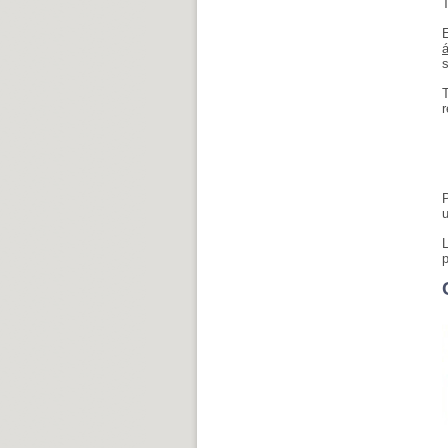
T
E
s
r
P
L
p