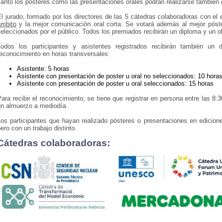
anto los pósteres como las presentaciones orales podrán realizarse también 
l jurado, formado por los directores de las 5 cátedras colaboradoras con el 
ámbito
y la mejor comunicación oral corta. Se votará además al mejor póste
eleccionados por el público. Todos los premiados recibirán un diploma y un o
Todos los participantes y asistentes registrados recibirán también un 
econocimiento en horas transversales:
Asistente: 5 horas
Asistente con presentación de poster u oral no seleccionados: 10 hora
Asistente con presentación de poster u oral seleccionados: 15 horas
ara recibir el reconocimiento, se tiene que registrar en persona entre las 8:
un almuerzo a mediodía.
os participantes que hayan realizado pósteres o presentaciones en ediciones
ero con un trabajo distinto.
Cátedras colaboradoras: