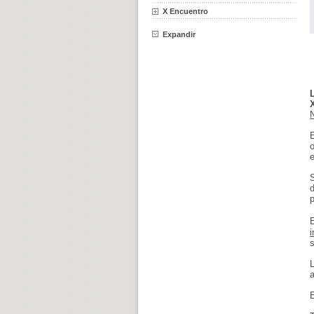
X Encuentro
Expandir
N
o
e
p
s
a
E