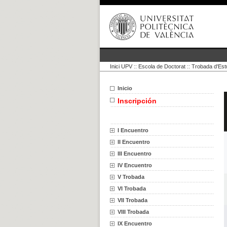
Inici UPV
::
Escola de Doctorat
::
Trobada d'Est
Inicio
Inscripción
I Encuentro
II Encuentro
III Encuentro
IV Encuentro
V Trobada
VI Trobada
VII Trobada
VIII Trobada
IX Encuentro