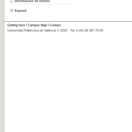
Información de interés
Expand
Getting here
I
Campus Map
I
Contact
Universitat Politècnica de València © 2020 · Tel. (+34) 96 387 70 00