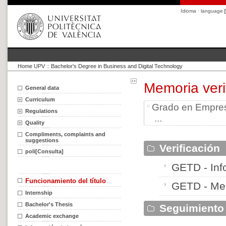
Idioma · language
Home UPV
::
Bachelor's Degree in Business and Digital Technology
Memoria veri
General data
Curriculum
Grado en Empresa
Regulations
...
Quality
Compliments, complaints and
suggestions
Verificación
poli[Consulta]
GETD - Info
Funcionamiento del título
GETD - Mem
Internship
Bachelor's Thesis
Seguimiento
Academic exchange