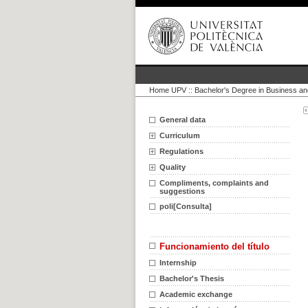
Home UPV
::
Bachelor's Degree in Business an
General data
Curriculum
Regulations
Quality
Compliments, complaints and
suggestions
poli[Consulta]
Funcionamiento del título
Internship
Bachelor's Thesis
Academic exchange