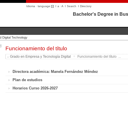
Idioma · language
I
a
·
A
I
Search
I
Directory
Bachelor's Degree in Bus
d Digital Technology
Funcionamiento del título
Grado en Empresa y Tecnología Digital
Funcionamiento del título ...
Directora académica: Manela Fernández Méndez
Plan de estudios
Horarios Curso 2026-2027