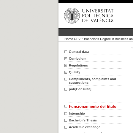
Home UPV
::
Bachelor's Degree in Business an
General data
Curriculum
Regulations
Quality
Compliments, complaints and
suggestions
poli[Consulta]
Funcionamiento del título
Internship
Bachelor's Thesis
Academic exchange