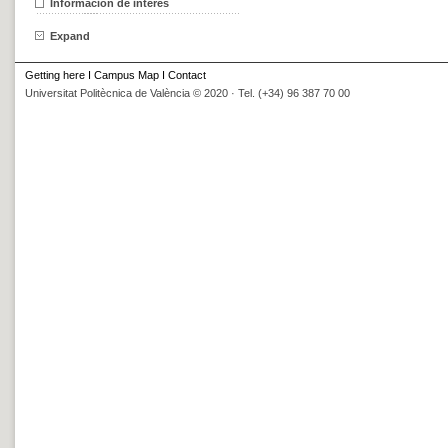
Información de interés
Expand
Getting here
I
Campus Map
I
Contact
Universitat Politècnica de València © 2020 · Tel. (+34) 96 387 70 00