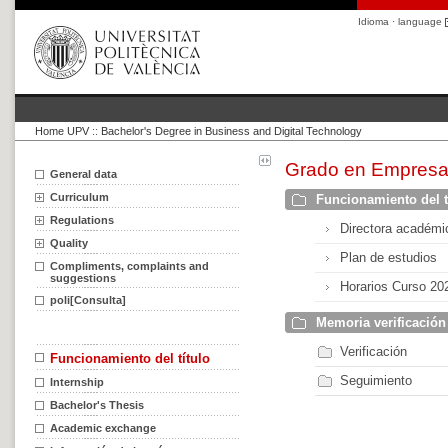
Idioma · language
Home UPV
::
Bachelor's Degree in Business and Digital Technology
Grado en Empresa 
General data
Curriculum
Funcionamiento del t
Regulations
Directora académ
Quality
Plan de estudios
Compliments, complaints and
suggestions
Horarios Curso 20
poli[Consulta]
Memoria verificación
Verificación
Funcionamiento del título
Seguimiento
Internship
Bachelor's Thesis
Academic exchange