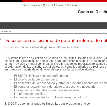
Idioma · language
I
a
·
A
I
Buscar
I
Directorio
Grado en Diseño
Interiores
Descripción del sistema de garantía interno de ca
Descripción del sistema de garantía interno de calidad ...
El Sistema Interno de Gestión de Calidad de los Títulos Oficiales de la UPV (S
planificadas y sistemáticas necesarias para garantizar la calidad de las enseñ
control, revisión y mejora continua. El SIGCTi recoge los requisitos de calidad d
la ordenación de las enseñanzas oficiales, así como los criterios y directrices
europeas en materia de evaluación de las enseñanzas universitarias.
El SIGCTi incluye acciones referidas a:
El diseño de la oferta formativa.
El desarrollo de la enseñanza y otras actuaciones orientadas a est
El personal académico y de apoyo a la docencia necesario.
Los recursos materiales y servicios necesarios.
La información pública.
La mejora continua de los títulos oficiales de la UPV.
El SIGCTi es común a todos los títulos. Los gestores del mismo son: