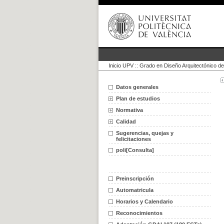
Inicio UPV
::
Grado en Diseño Arquitectónico de 
Datos generales
Plan de estudios
Normativa
Calidad
Sugerencias, quejas y
felicitaciones
poli[Consulta]
Preinscripción
Automatricula
Horarios y Calendario
Reconocimientos