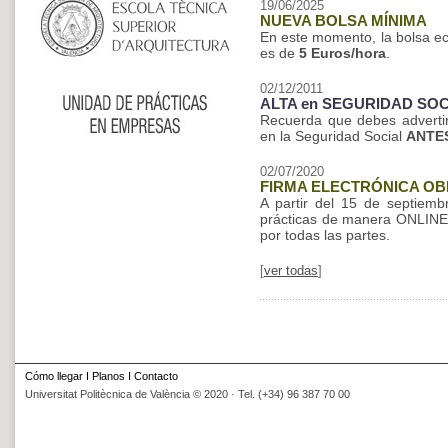
19/06/2025
NUEVA BOLSA MÍNIMA
En este momento, la bolsa e
es de
5 Euros/hora
.
02/12/2011
ALTA en SEGURIDAD SOC
Recuerda que debes advertir
en la Seguridad Social
ANTE
02/07/2020
FIRMA ELECTRÓNICA OB
A partir del 15 de septiem
prácticas de manera ONLINE
por todas las partes.
[
ver todas
]
Cómo llegar
I
Planos
I
Contacto
Universitat Politècnica de València © 2020 · Tel. (+34) 96 387 70 00