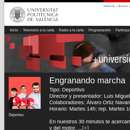
Valencià
|
Buscar
Inicio
·
Televisión a la carta
·
Radio a la carta
·
Programación
·
Participa
Engranando marcha
Tipo: Deportivo
Director y presentador: Luis Migu
Colaboradores: Álvaro Ortiz Navar
Horario: Martes 14h; rep. Martes 
Deportes
En nuestros 30 minutos te acercam
y del motor.
...
[+]