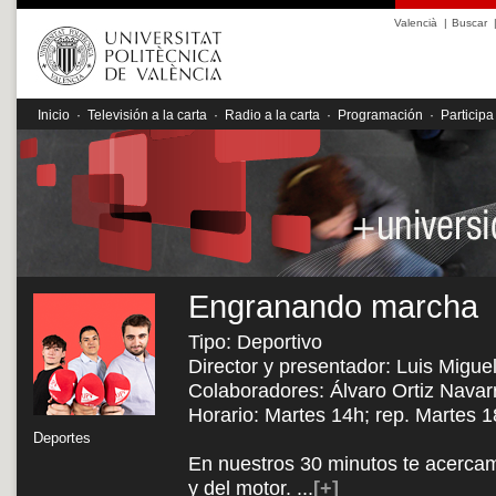
Valencià
|
Buscar
Inicio
·
Televisión a la carta
·
Radio a la carta
·
Programación
·
Participa
Engranando marcha
Tipo: Deportivo
Director y presentador: Luis Migu
Colaboradores: Álvaro Ortiz Navar
Horario: Martes 14h; rep. Martes 
Deportes
En nuestros 30 minutos te acercam
y del motor.
...
[+]