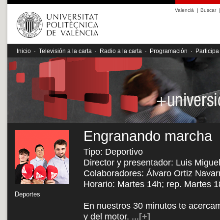
Valencià
|
Buscar
Inicio
·
Televisión a la carta
·
Radio a la carta
·
Programación
·
Participa
Engranando marcha
Tipo: Deportivo
Director y presentador: Luis Migu
Colaboradores: Álvaro Ortiz Navar
Horario: Martes 14h; rep. Martes 
Deportes
En nuestros 30 minutos te acercam
y del motor.
...
[+]