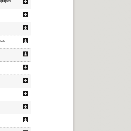
quipos
mas