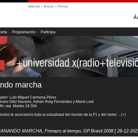
Valencià
|
Buscar
|
Prensa
Á
carta
·
Programación
·
Participa
ndo marcha
ntador: Luis Miguel Carmona Pérez
varo Ortiz Navarro, Adrián Roig Fernández y María Leal
4h; rep. Martes 18.30h
nutos te acercamos toda la actualidad del mundo de la F1 y del motor.
...
[+]
RANANDO MARCHA_Frenazo al tiempo, GP Brasil 2008
[ 28-12-202