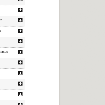
es
e
antes