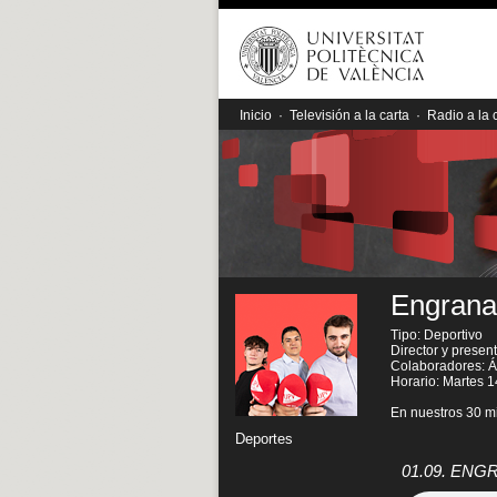
Inicio
·
Televisión a la carta
·
Radio a la 
Engrana
Tipo: Deportivo
Director y prese
Colaboradores: Ál
Horario: Martes 1
En nuestros 30 mi
Deportes
01.09. ENG