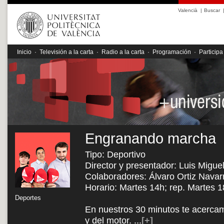
Valencià
|
Buscar
Inicio
·
Televisión a la carta
·
Radio a la carta
·
Programación
·
Participa
Engranando marcha
Tipo: Deportivo
Director y presentador: Luis Migu
Colaboradores: Álvaro Ortiz Navar
Horario: Martes 14h; rep. Martes 
Deportes
En nuestros 30 minutos te acercam
y del motor.
...
[+]