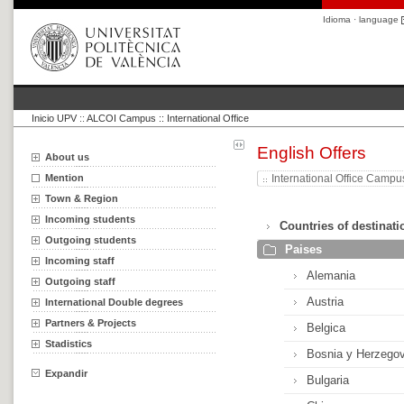
Idioma · language
Inicio UPV
::
ALCOI Campus :: International Office
English Offers
About us
Mention
International Office Campu
Town & Region
Incoming students
Countries of destinati
Outgoing students
Paises
Incoming staff
Alemania
Outgoing staff
Austria
International Double degrees
Partners & Projects
Belgica
Stadistics
Bosnia y Herzego
Expandir
Bulgaria