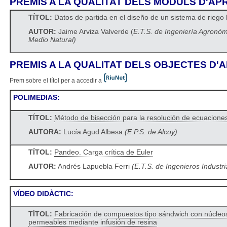
PREMIS A LA QUALITAT DELS MÒDULS D'A
TÍTOL:
Datos de partida en el diseño de un sistema de riego 
AUTOR:
Jaime Arviza Valverde (
E.T.S. de Ingeniería Agronóm
Medio Natural
)
PREMIS A LA QUALITAT DELS OBJECTES D
Prem sobre el títol per a accedir a
POLIMEDIAS:
TÍTOL:
Método de bisección para la resolución de ecuacione
AUTORA:
Lucía Agud Albesa
(E.P.S. de Alcoy)
TÍTOL:
Pandeo. Carga crítica de Euler
AUTOR:
Andrés Lapuebla Ferri
(E.T.S. de Ingenieros Industri
V
ÍDEO DIDÀCTIC:
TÍTOL:
Fabricación de compuestos tipo sándwich con núcleo
permeables mediante infusión de resina