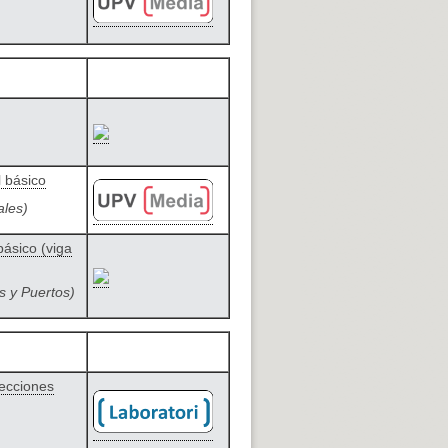
l básico
ales)
básico (viga
s y Puertos)
recciones