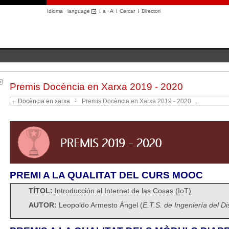
Idioma · language
I
a
·
A
I
Cercar
I
Directori
Premis Docència en Xarxa 2019 - 2020
Docència en xarxa
Premis Docència en Xarxa 2019 - 2020 ...
PREMI A LA QUALITAT DEL CURS MOOC
TÍTOL:
Introducción al Internet de las Cosas (IoT)
AUTOR:
Leopoldo Armesto Ángel (
E.T.S. de Ingeniería del D