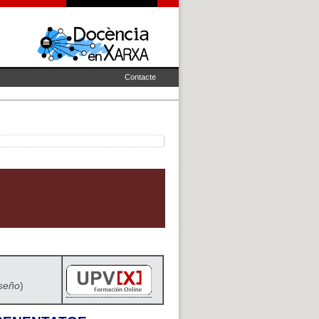
Contacte
iseño
)