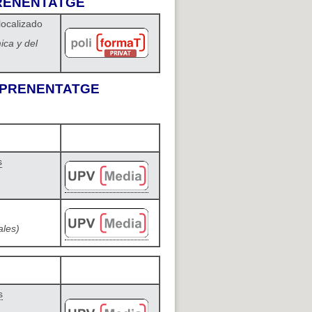
PRENENTATGE
localizado
ica y del
'APRENENTATGE
s
ales)
s