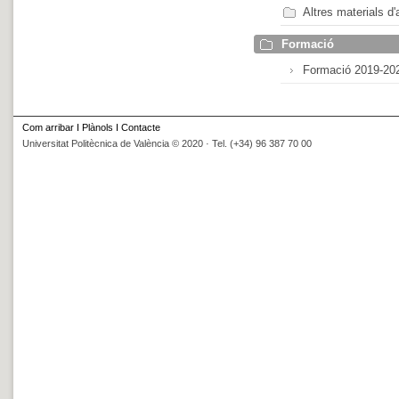
Altres materials d'
Formació
Formació 2019-20
Com arribar
I
Plànols
I
Contacte
Universitat Politècnica de València © 2020 · Tel. (+34) 96 387 70 00