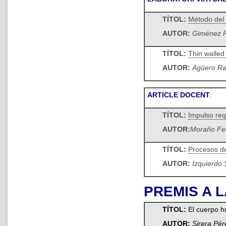
TÍTOL:
Método del 
AUTOR:
Giménez P
TÍTOL:
Thin walled
AUTOR:
Agüero Ra
ARTICLE DOCENT
:
TÍTOL:
Impulso req
AUTOR:
Moraño Fer
TÍTOL:
Procesos d
AUTOR:
Izquierdo 
PREMIS A 
TÍTOL:
El cuerpo 
AUTOR:
Sirera Pér