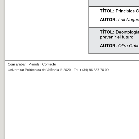
TÍTOL:
Principios O
AUTOR:
Lull Nogu
TÍTOL:
Deontología:
prevenir el futuro.
AUTOR:
Oltra Guti
Com arribar
I
Plànols
I
Contacte
Universitat Politècnica de València © 2020 · Tel. (+34) 96 387 70 00