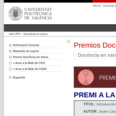
Idioma · language
Inici UPV
::
Docència en xarxa
Premios Doc
Informació General
Materials de suport
Docència en xar
Premis Docència en Xarxa
> Anar a la Web de l'ICE
> Anar a la Web de l'ASIC
Expandir
PREMI A L
TÍTOL:
Introducción
AUTOR:
Javier Llu