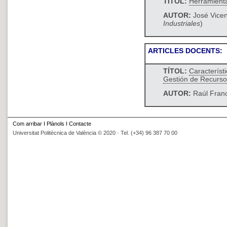
TÍTOL:
Herramient
AUTOR:
José Vicen
Industriales
)
ARTICLES DOCENTS:
TÍTOL:
Característi
Gestión de Recurs
AUTOR:
Raúl Franc
Com arribar
I
Plànols
I
Contacte
Universitat Politècnica de València © 2020 · Tel. (+34) 96 387 70 00