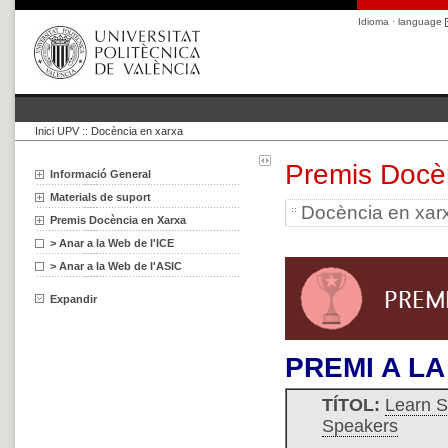
Idioma · language
Inici UPV
::
Docència en xarxa
Premis Docè
Informació General
Materials de suport
Docència en xar
Premis Docència en Xarxa
> Anar a la Web de l'ICE
> Anar a la Web de l'ASIC
Expandir
PREMI A L
TÍTOL:
Learn S
Speakers