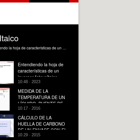
ltaico
Interpretar el contenido de la hoja de características de un módulo fotovoltaico comercial. Patrao Herrero, I. (2023). Entendiendo la hoja de características de un módulo fotovoltaico. https://riunet.upv.es/handle/10251/192431 DER
Entendiendo la hoja de
características de un
inversor fotovoltaico
10:48 · 2023
MEDIDA DE LA
TEMPERATURA DE UN
LÍQUIDO. PUENTE DE
10:17 · 2016
WHEATSTONE
CÁLCULO DE LA
HUELLA DE CARBONO
DE UN ENVASE CON EL
10:29 · 2015
SOFTWARE CES