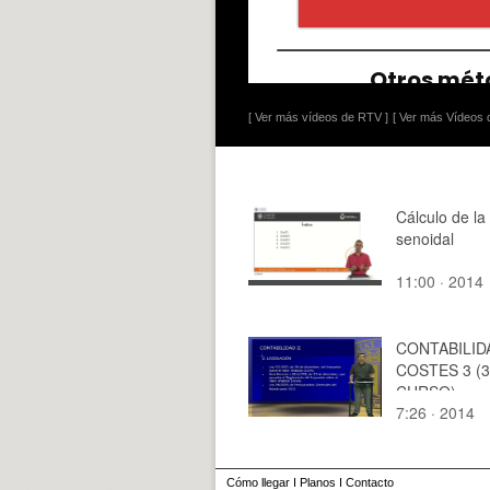
[ Ver más vídeos de RTV ]
[ Ver más Vídeos d
Cálculo de la
senoidal
11:00 · 2014
CONTABILID
COSTES 3 (3
CURSO)
7:26 · 2014
Cómo llegar
I
Planos
I
Contacto