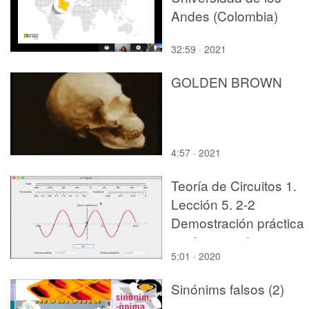
Andes (Colombia)
32:59 · 2021
GOLDEN BROWN
4:57 · 2021
Teoría de Circuitos 1.
Lección 5. 2-2
Demostración práctica
parámetros de una
5:01 · 2020
sinusoide con matlab
Sinónims falsos (2)