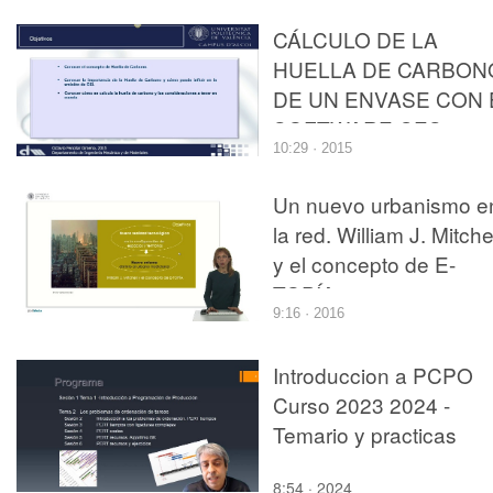
CÁLCULO DE LA
HUELLA DE CARBON
DE UN ENVASE CON 
SOFTWARE CES
10:29 · 2015
EDUPACK 2014
Un nuevo urbanismo e
la red. William J. Mitche
y el concepto de E-
TOPÍA
9:16 · 2016
Introduccion a PCPO
Curso 2023 2024 -
Temario y practicas
8:54 · 2024