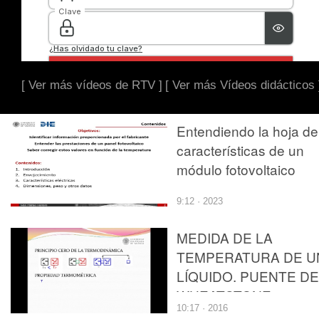
[ Ver más vídeos de RTV ]
[ Ver más Vídeos didácticos 
Entendiendo la hoja de
características de un
módulo fotovoltaico
9:12 · 2023
MEDIDA DE LA
TEMPERATURA DE U
LÍQUIDO. PUENTE DE
WHEATSTONE
10:17 · 2016