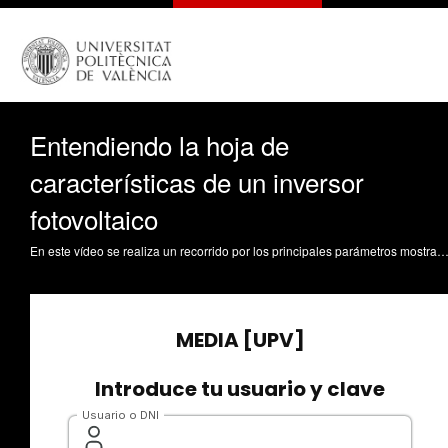
Entendiendo la hoja de
características de un inversor
fotovoltaico
En este vídeo se realiza un recorrido por los principales parámetros mostrados en la hoja de características de un inversor fotovoltaico comercial. Patrao Herrero, I. (2023). Entendiendo la hoja de características de un inversor fotovoltaico. https://riunet.upv.es