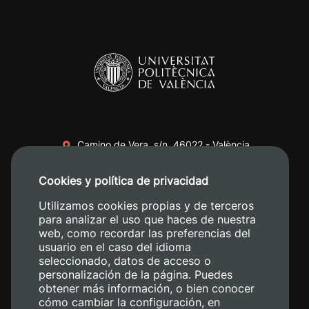
Camino de Vera, s/n. 46022 - València
+34 96 387 70 00
Cookies y política de privacidad
+34 620 04 00 50
Utilizamos cookies propias y de terceros
para analizar el uso que haces de nuestra
web, como recordar las preferencias del
usuario en el caso del idioma
seleccionado, datos de acceso o
personalización de la página. Puedes
obtener más información, o bien conocer
cómo cambiar la configuración, en