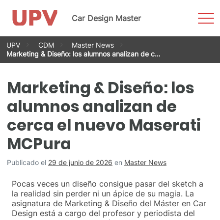
Most
Car Design Master
men
Saltar
UPV
CDM
Master News
al
Marketing & Diseño: los alumnos analizan de c…
contenido
Marketing & Diseño: los
alumnos analizan de
cerca el nuevo Maserati
MCPura
Publicado el
29 de junio de 2026
en
Master News
Pocas veces un diseño consigue pasar del sketch a
la realidad sin perder ni un ápice de su magia. La
asignatura de Marketing & Diseño del Máster en Car
Design está a cargo del profesor y periodista del