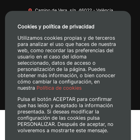
Camino de Vera, s/n. 46022 - València
+34 96 387 70 00
Cookies y política de privacidad
+34 620 04 00 50
Utilizamos cookies propias y de terceros
para analizar el uso que haces de nuestra
web, como recordar las preferencias del
usuario en el caso del idioma
seleccionado, datos de acceso o
personalización de la página. Puedes
obtener más información, o bien conocer
cómo cambiar la configuración, en
nuestra
Política de cookies
Pulsa el botón ACEPTAR para confirmar
que has leído y aceptado la información
presentada. Si deseas modificar la
configuración de las cookies pulsa
Aviso legal
PERSONALIZAR. Después de aceptar, no
Política de cookies
volveremos a mostrarte este mensaje.
Política de privacidad