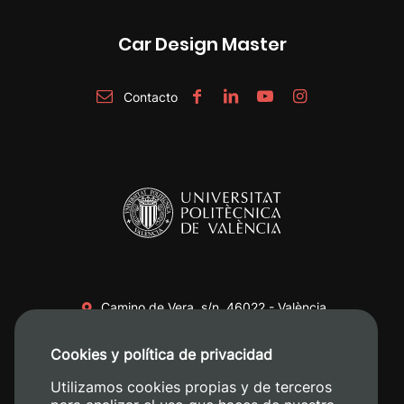
Car Design Master
Contacto
Camino de Vera, s/n. 46022 - València
+34 96 387 70 00
Cookies y política de privacidad
+34 620 04 00 50
Utilizamos cookies propias y de terceros