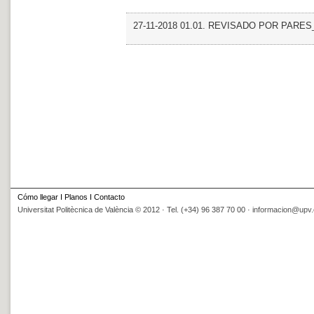
27-11-2018 01.01. REVISADO POR PARES_Inte
Cómo llegar
I
Planos
I
Contacto
Universitat Politècnica de València © 2012 · Tel. (+34) 96 387 70 00 ·
informacion@upv.