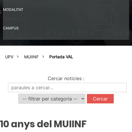
Espanyol – B2
MODALITAT
Semipresencial
CAMPUS
UPV Campus de Valencia (València)
UPV
MUIINF
Portada VAL
Cercar noticies
:
10 anys del MUIINF