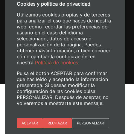
Cookies y política de privacidad
+34 620 04 00 50
Utilizamos cookies propias y de terceros
para analizar el uso que haces de nuestra
web, como recordar las preferencias del
usuario en el caso del idioma
seleccionado, datos de acceso o
personalización de la página. Puedes
obtener más información, o bien conocer
cómo cambiar la configuración, en
nuestra
Política de cookies
Pulsa el botón ACEPTAR para confirmar
que has leído y aceptado la información
presentada. Si deseas modificar la
configuración de las cookies pulsa
Avís legal
PERSONALIZAR. Después de aceptar, no
volveremos a mostrarte este mensaje.
Política de cookies
Política de privacitat
Gestiona les galetes
Esenciales
ACEPTAR
RECHAZAR
PERSONALIZAR
+ Info
© 2026
Universitat Politècnica de València
Preferencias del sitio (idioma)