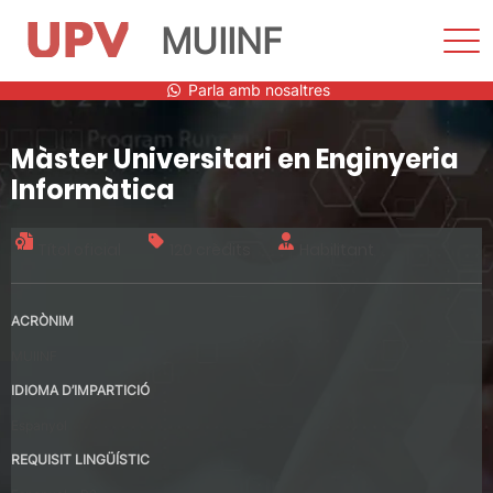
MUIINF
Most
men
Vés
Parla amb nosaltres
al
contingut
Màster Universitari en Enginyeria
Informàtica
Títol oficial
120 crèdits
Habilitant
ACRÒNIM
MUIINF
IDIOMA D’IMPARTICIÓ
Espanyol
REQUISIT LINGÜÍSTIC