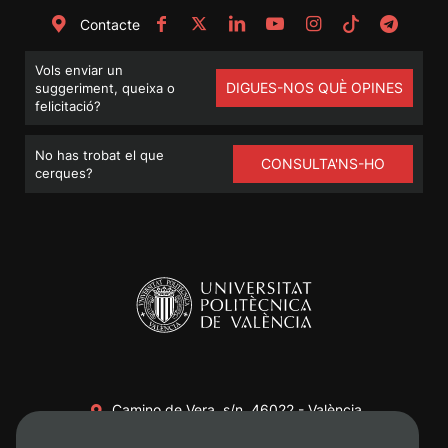
Contacte
Vols enviar un
DIGUES-NOS QUÈ OPINES
suggeriment, queixa o
felicitació?
No has trobat el que
CONSULTA'NS-HO
cerques?
Camino de Vera, s/n. 46022 - València
+34 96 387 70 00