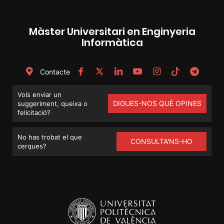
Màster Universitari en Enginyeria
Informàtica
Contacte
Vols enviar un
DIGUES-NOS QUÈ OPINES
suggeriment, queixa o
felicitació?
No has trobat el que
CONSULTA'NS-HO
cerques?