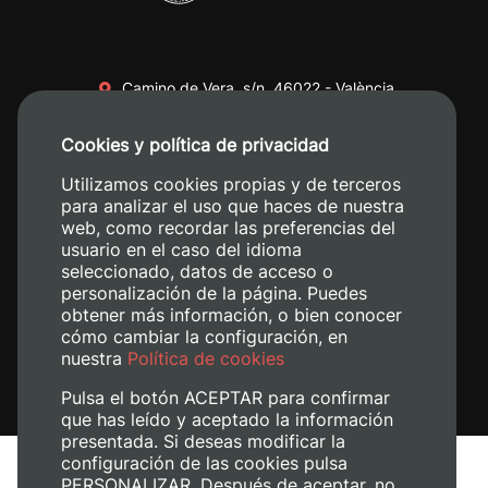
Camino de Vera, s/n. 46022 - València
+34 96 387 70 00
Cookies y política de privacidad
+34 620 04 00 50
Utilizamos cookies propias y de terceros
para analizar el uso que haces de nuestra
web, como recordar las preferencias del
usuario en el caso del idioma
seleccionado, datos de acceso o
personalización de la página. Puedes
obtener más información, o bien conocer
cómo cambiar la configuración, en
nuestra
Política de cookies
Pulsa el botón ACEPTAR para confirmar
que has leído y aceptado la información
presentada. Si deseas modificar la
configuración de las cookies pulsa
Avís legal
PERSONALIZAR. Después de aceptar, no