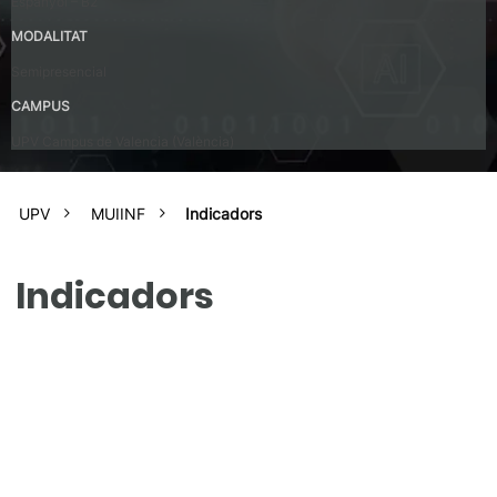
Espanyol – B2
MODALITAT
Semipresencial
CAMPUS
UPV Campus de Valencia (València)
UPV
MUIINF
Indicadors
Indicadors