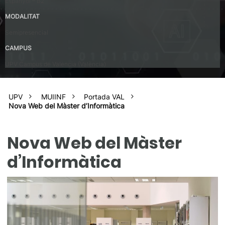
Espanyol – B2
MODALITAT
Semipresencial
CAMPUS
UPV Campus de Valencia (València)
UPV
MUIINF
Portada VAL
Nova Web del Màster d’Informàtica
Nova Web del Màster
d’Informàtica