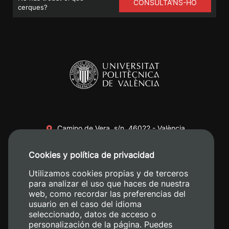
CONSULTA'NS-HO
cerques?
Camino de Vera, s/n. 46022 - València
+34 96 387 70 00
Cookies y política de privacidad
+34 620 04 00 50
Utilizamos cookies propias y de terceros
para analizar el uso que haces de nuestra
web, como recordar las preferencias del
usuario en el caso del idioma
seleccionado, datos de acceso o
personalización de la página. Puedes