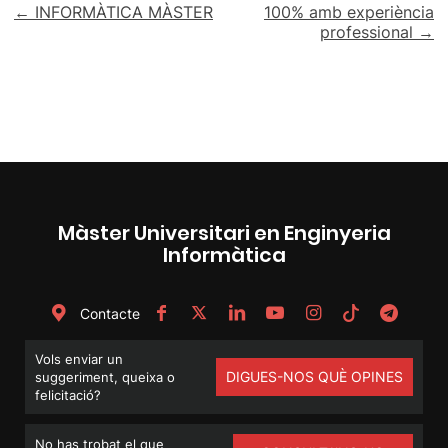
Navegació
← INFORMÀTICA MÀSTER
100% amb experiència
professional →
d'entrades
Màster Universitari en Enginyeria
Informàtica
Contacte
Vols enviar un
DIGUES-NOS QUÈ OPINES
suggeriment, queixa o
felicitació?
No has trobat el que