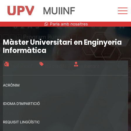
MUIINF
Most
men
Vés
Parla amb nosaltres
al
contingut
Màster Universitari en Enginyeria
Informàtica
Títol oficial
120 crèdits
Habilitant
ACRÒNIM
MUIINF
IDIOMA D’IMPARTICIÓ
Espanyol
REQUISIT LINGÜÍSTIC