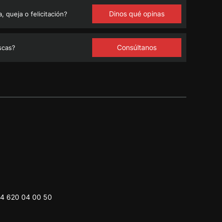
Dinos qué opinas
 queja o felicitación?
Consúltanos
scas?
4 620 04 00 50