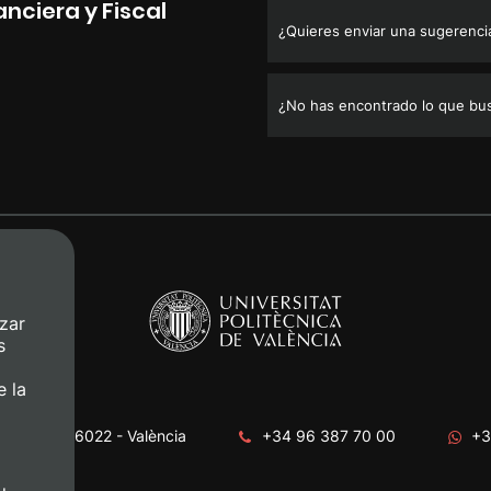
anciera y Fiscal
¿Quieres enviar una sugerencia,
¿No has encontrado lo que bu
zar
s
e la
era, s/n. 46022 - València
+34 96 387 70 00
+3