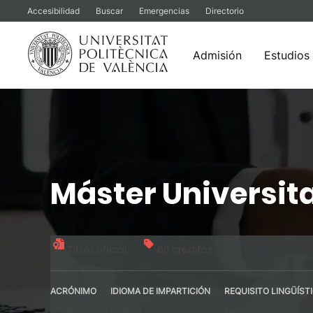
Accesibilidad
Buscar
Emergencias
Directorio
Admisión
Estudios
Saltar
al
contenido
Máster Universita
Título oficial
60 créditos
ACRÓNIMO
IDIOMA DE IMPARTICIÓN
REQUISITO LINGÜÍST
MUDFF
Español
Español – B2