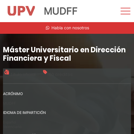
MUDFF
Most
men
Saltar
Habla con nosotros
al
contenido
Máster Universitario en Dirección
Financiera y Fiscal
Título oficial
60 créditos
ACRÓNIMO
MUDFF
IDIOMA DE IMPARTICIÓN
Español
Valenciano