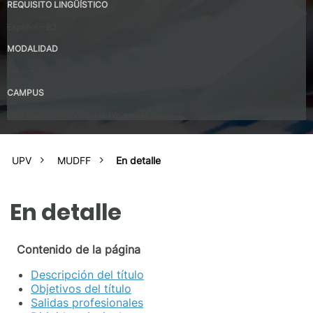
REQUISITO LINGÜÍSTICO
Español – B2
MODALIDAD
Presencial
CAMPUS
UPV Campus de Valencia (Valencia)
UPV
MUDFF
En detalle
En detalle
Contenido de la página
Descripción del título
Objetivos del título
Salidas profesionales