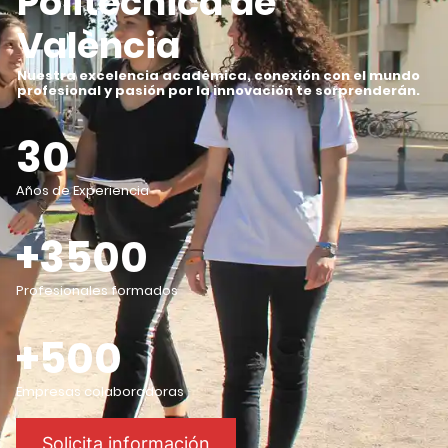
Politècnica de
València
Nuestra excelencia académica, conexión con el mundo
profesional y pasión por la innovación te sorprenderán
.
30
Años de Experiencia
+3500
Profesionales formados
+500
Empresas colaboradoras
Solicita información