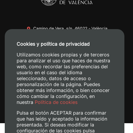
Camino de Vera, s/n. 46022 - València
+34 96 387 70 00
Cookies y política de privacidad
+34 620 04 00 50
Utilizamos cookies propias y de terceros
para analizar el uso que haces de nuestra
web, como recordar las preferencias del
usuario en el caso del idioma
seleccionado, datos de acceso o
personalización de la página. Puedes
obtener más información, o bien conocer
cómo cambiar la configuración, en
nuestra
Política de cookies
Pulsa el botón ACEPTAR para confirmar
que has leído y aceptado la información
presentada. Si deseas modificar la
configuración de las cookies pulsa