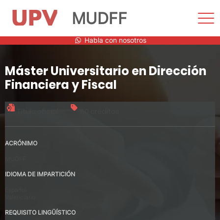
MUDFF
Most
men
Saltar
Habla con nosotros
al
contenido
Máster Universitario en Dirección
Financiera y Fiscal
Título oficial
60 créditos
ACRÓNIMO
MUDFF
IDIOMA DE IMPARTICIÓN
Español
Valenciano
REQUISITO LINGÜÍSTICO