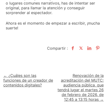
o lugares comunes narrativos, has de intentar ser
original, para llamar la atención y conseguir
sorprender al espectador.
Ahora es el momento de empezar a escribir, ¡mucha
suerte!
Compartir :
Navegación
← ¿Cuáles son las
Renovación de la
funciones de un creador de
acreditación del MUTC:
de
contenidos digitales?
audiencia pública, que
tendrá lugar el martes 26
entradas
de febrero de 2026, de
12:45 a 13:15 horas →