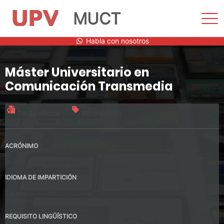
MUCT
Most
men
Saltar
Habla con nosotros
al
contenido
Máster Universitario en
Comunicación Transmedia
Título oficial
60 créditos
ACRÓNIMO
MUCT
IDIOMA DE IMPARTICIÓN
Español
Valenciano
REQUISITO LINGÜÍSTICO