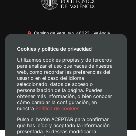
Camino de Vera, s/n. 46022 - València
+34 96 387 70 00
Cookies y política de privacidad
+34 620 04 00 50
Utilizamos cookies propias y de terceros
para analizar el uso que haces de nuestra
web, como recordar las preferencias del
usuario en el caso del idioma
seleccionado, datos de acceso o
personalización de la página. Puedes
obtener más información, o bien conocer
cómo cambiar la configuración, en
nuestra
Política de cookies
Pulsa el botón ACEPTAR para confirmar
que has leído y aceptado la información
presentada. Si deseas modificar la