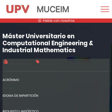
MUCEIM
Most
men
Saltar
Habla con nosotros
al
contenido
Máster Universitario en
Computational Engineering &
Industrial Mathematics
Título oficial
60 créditos
ACRÓNIMO
MUCEIM
IDIOMA DE IMPARTICIÓN
Inglés
REQUISITO LINGÜÍSTICO