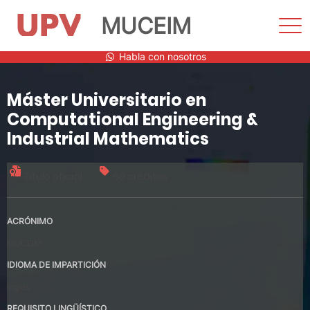
MUCEIM
Most
men
Saltar
Habla con nosotros
al
contenido
Máster Universitario en
Computational Engineering &
Industrial Mathematics
Título oficial
60 créditos
ACRÓNIMO
MUCEIM
IDIOMA DE IMPARTICIÓN
Inglés
REQUISITO LINGÜÍSTICO