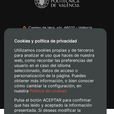
Camino de Vera, s/n. 46022 - València
+34 96 387 70 00
Cookies y política de privacidad
+34 620 04 00 50
Utilizamos cookies propias y de terceros
para analizar el uso que haces de nuestra
web, como recordar las preferencias del
usuario en el caso del idioma
seleccionado, datos de acceso o
personalización de la página. Puedes
obtener más información, o bien conocer
cómo cambiar la configuración, en
nuestra
Política de cookies
Pulsa el botón ACEPTAR para confirmar
que has leído y aceptado la información
presentada. Si deseas modificar la