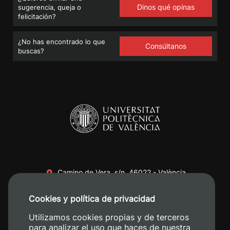
Dinos qué opinas
sugerencia, queja o
felicitación?
¿No has encontrado lo que
Consúltanos
buscas?
Camino de Vera, s/n. 46022 - València
+34 96 387 70 00
Cookies y política de privacidad
+34 620 04 00 50
Utilizamos cookies propias y de terceros
para analizar el uso que haces de nuestra