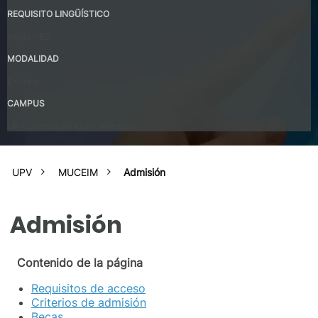
REQUISITO LINGÜÍSTICO
Inglés – B2
MODALIDAD
En linea
CAMPUS
UPV Campus de Alcoy (Alicante)
UPV
MUCEIM
Admisión
Admisión
Contenido de la página
Requisitos de acceso
Criterios de admisión
Becas