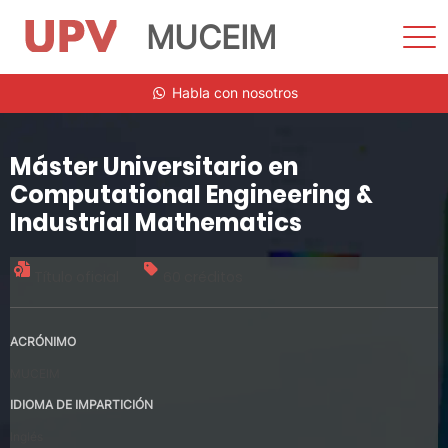
MUCEIM
Most
men
Saltar
Habla con nosotros
al
contenido
Máster Universitario en
Computational Engineering &
Industrial Mathematics
Título oficial
60 créditos
ACRÓNIMO
MUCEIM
IDIOMA DE IMPARTICIÓN
Inglés