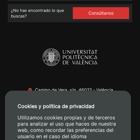
¿No has encontrado lo que
Consúltanos
buscas?
Camino de Vera, s/n. 46022 - València
+34 96 387 70 00
Cookies y política de privacidad
+34 620 04 00 50
Utilizamos cookies propias y de terceros
para analizar el uso que haces de nuestra
web, como recordar las preferencias del
usuario en el caso del idioma