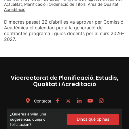
Actualitat
,
Planificació i Ordenació de Títols
,
Àrea de Qualitat i
Acreditació
Dimecres passat 22 d’abril es va aprovar per Comissió
Acadèmica el calendari per a la generació de
contractes programa i guies docents per al curs 2026-
2027.
Vicerectorat de Planificació, Estudis,
Qualitat i Acreditació
Contacte
¿Quieres enviar una
Dinos qué opinas
sugerencia, queja o
felicitación?