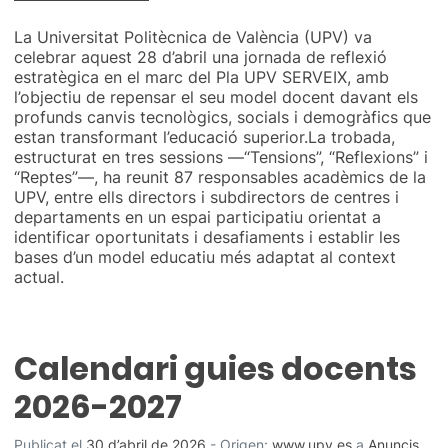
La Universitat Politècnica de València (UPV) va
celebrar aquest 28 d’abril una jornada de reflexió
estratègica en el marc del Pla UPV SERVEIX, amb
l’objectiu de repensar el seu model docent davant els
profunds canvis tecnològics, socials i demogràfics que
estan transformant l’educació superior.La trobada,
estructurat en tres sessions —“Tensions”, “Reflexions” i
“Reptes”—, ha reunit 87 responsables acadèmics de la
UPV, entre ells directors i subdirectors de centres i
departaments en un espai participatiu orientat a
identificar oportunitats i desafiaments i establir les
bases d’un model educatiu més adaptat al context
actual.
Calendari guies docents
2026-2027
Publicat el
30 d’abril de 2026
-
Origen:
www.upv.es
a
Anuncis
,