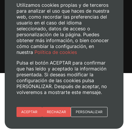
Utilizamos cookies propias y de terceros
para analizar el uso que haces de nuestra
web, como recordar las preferencias del
usuario en el caso del idioma
seleccionado, datos de acceso o
personalización de la página. Puedes
obtener más información, o bien conocer
cómo cambiar la configuración, en
nuestra
Política de cookies
Pulsa el botón ACEPTAR para confirmar
que has leído y aceptado la información
presentada. Si deseas modificar la
configuración de las cookies pulsa
Aviso legal
PERSONALIZAR. Después de aceptar, no
volveremos a mostrarte este mensaje.
Política de cookies
Política de privacidad
Gestionar cookies
Esenciales
ACEPTAR
RECHAZAR
PERSONALIZAR
© 2026
Universitat Politècnica de València
Preferencias del sitio (idioma)