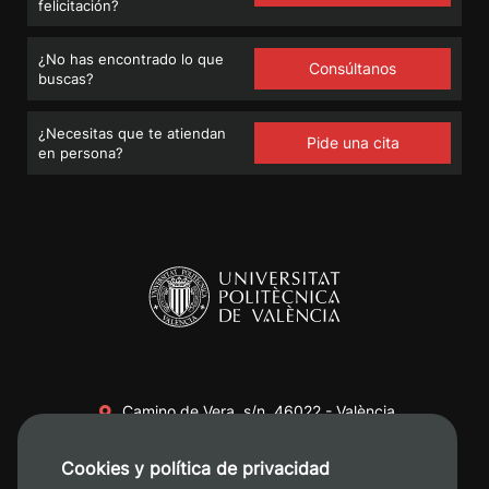
felicitación?
¿No has encontrado lo que
Consúltanos
buscas?
¿Necesitas que te atiendan
Pide una cita
en persona?
Camino de Vera, s/n. 46022 - València
+34 96 387 70 00
Cookies y política de privacidad
+34 620 04 00 50