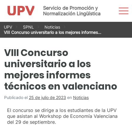
Servicio de Promoción y
Most
men
Normalización Lingüística
Saltar
UPV
SPNL
Noticias
al
VIII Concurso universitario a los mejores informes…
contenido
VIII Concurso
universitario a los
mejores informes
técnicos en valenciano
Publicado el
25 de julio de 2023
en
Noticias
El concurso se dirige a los estudiantes de la UPV
que asistan al Workshop de Economía Valenciana
del 29 de septiembre.