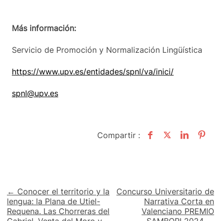
Más información:
Servicio de Promoción y Normalización Lingüística
https://www.upv.es/entidades/spnl/va/inici/
spnl@upv.es
Compartir :
Navegación
← Conocer el territorio y la
Concurso Universitario de
lengua: la Plana de Utiel-
Narrativa Corta en
de
Requena. Las Chorreras del
Valenciano PREMIO
Cabriel, Venta del Moro y
SAMBORI 2024 →