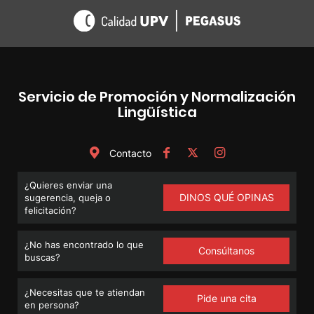
Servicio de Promoción y Normalización
Lingüística
Contacto
¿Quieres enviar una
DINOS QUÉ OPINAS
sugerencia, queja o
felicitación?
¿No has encontrado lo que
Consúltanos
buscas?
¿Necesitas que te atiendan
Pide una cita
en persona?