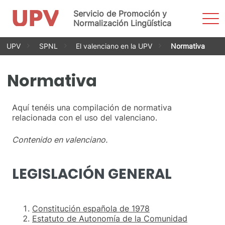
Servicio de Promoción y
Most
men
Normalización Lingüística
Saltar
UPV
SPNL
El valenciano en la UPV
Normativa
al
contenido
Normativa
Aquí tenéis una compilación de normativa
relacionada con el uso del valenciano.
Contenido en valenciano.
LEGISLACIÓN GENERAL
Constitución española de 1978
Estatuto de Autonomía de la Comunidad