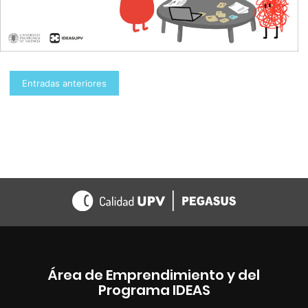
Navegación
Entradas anteriores
de
entradas
Área de Emprendimiento y del
Programa IDEAS