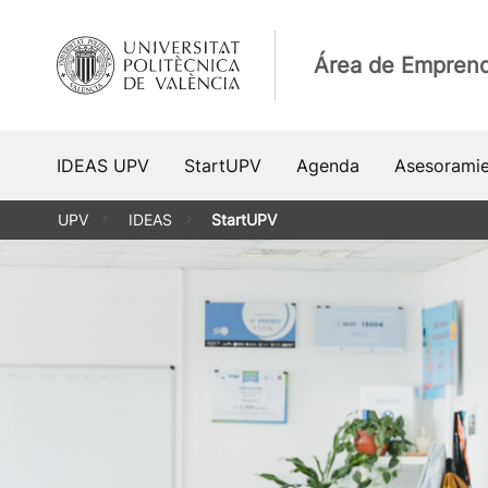
Saltar
al
Área de Emprend
contenido
IDEAS UPV
StartUPV
Agenda
Asesorami
UPV
IDEAS
StartUPV