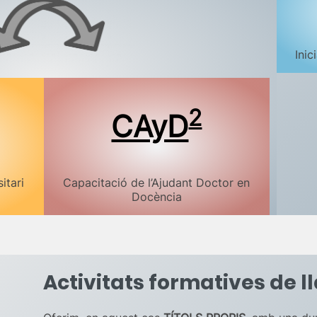
Inic
2
CAyD
itari
Capacitació de l’Ajudant Doctor en
Docència
Activitats formatives de l