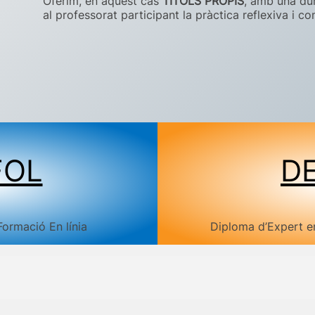
Oferim, en aquest cas
TÍTOLS PROPIS
, amb una du
al professorat participant la pràctica reflexiva i c
FOL
D
ormació En línia
Diploma d’Expert e