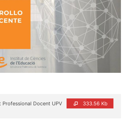
 Professional Docent UPV
333.56 Kb