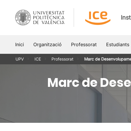
Vés
al
Ins
contingut
Inici
Organització
Professorat
Estudiants
UPV
ICE
Professorat
Marc de Desenvolupame
Marc de Dese