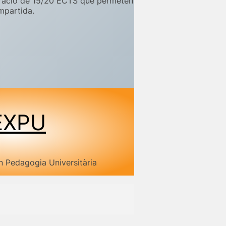
ració de 15/20 ECTS que permeten
ompartida.
EXPU
n Pedagogia Universitària