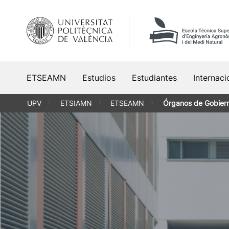
Saltar
al
contenido
ETSEAMN
Estudios
Estudiantes
Internaci
UPV
ETSIAMN
ETSEAMN
Órganos de Gobier