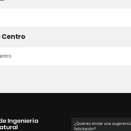
e Centro
entro
de Ingeniería
¿Quieres enviar una sugerencia
atural
felicitación?