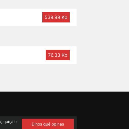
539.99 Kb
76.33 Kb
, queja o
Dinos qué opinas