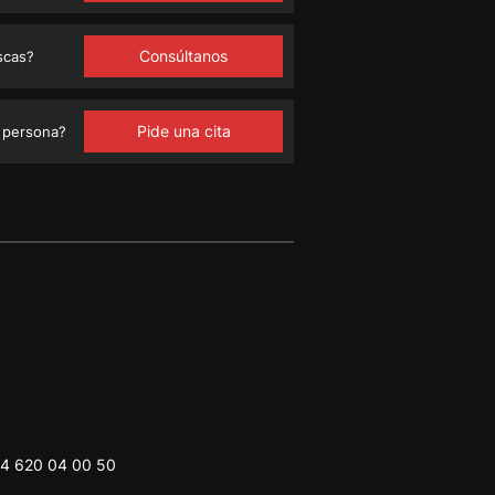
Consúltanos
scas?
Pide una cita
 persona?
4 620 04 00 50