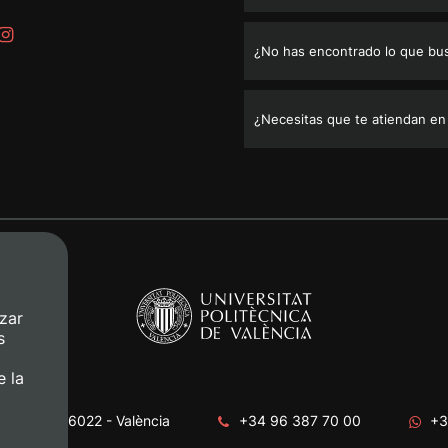
¿No has encontrado lo que bu
¿Necesitas que te atiendan en
zar
s
e la
era, s/n. 46022 - València
+34 96 387 70 00
+3